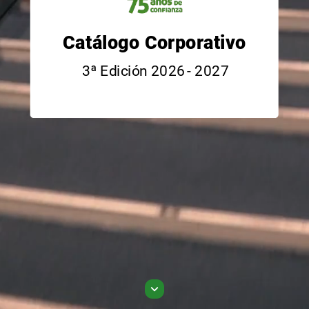
Catálogo
Corporativo
3ª
Edición
2026
-
2027