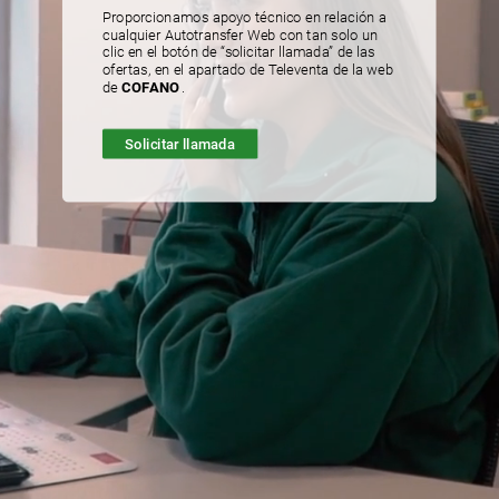
Proporcionamos
apoyo
técnico
en
relación
a
cualquier
Autotransfer
Web
con
tan
solo
un
clic
en
el
botón
de
“solicitar
llamada”
de
las
ofertas,
en
el
apartado
de
Televenta
de
la
web
de
COFANO
.
Solicitar
llamada